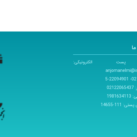
ما
پست الکترونیکی:
anjomanelmi@is
021- 220949
:
02122065437
ی:
1981634113
 پستی:
111-14655