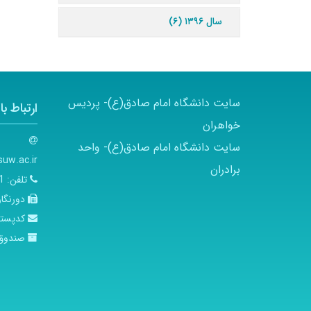
سال ۱۳۹۶ (۶)
سایت دانشگاه امام صادق(ع)- پردیس
ارتباط با 
خواهران
سایت دانشگاه امام صادق(ع)- واحد
uw.ac.ir
برادران
تلفن:
01-5
دورنگار
کدپست
صندوق