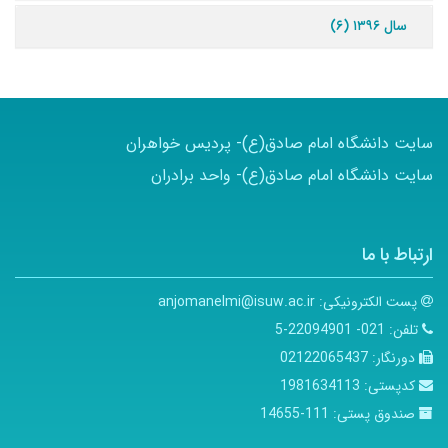
سال ۱۳۹۶ (۶)
سایت دانشگاه امام صادق(ع)- پردیس خواهران
سایت دانشگاه امام صادق(ع)- واحد برادران
ارتباط با ما
پست الکترونیکی:
anjomanelmi@isuw.ac.ir
تلفن:
021- 22094901-5
دورنگار:
02122065437
کدپستی:
1981634113
صندوق پستی:
111-14655