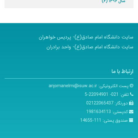
سال ۱۳۹۶ (۶)
سایت دانشگاه امام صادق(ع)- پردیس خواهران
سایت دانشگاه امام صادق(ع)- واحد برادران
ارتباط با ما
پست الکترونیکی:
anjomanelmi@isuw.ac.ir
تلفن:
021- 22094901-5
دورنگار:
02122065437
کدپستی:
1981634113
صندوق پستی:
111-14655