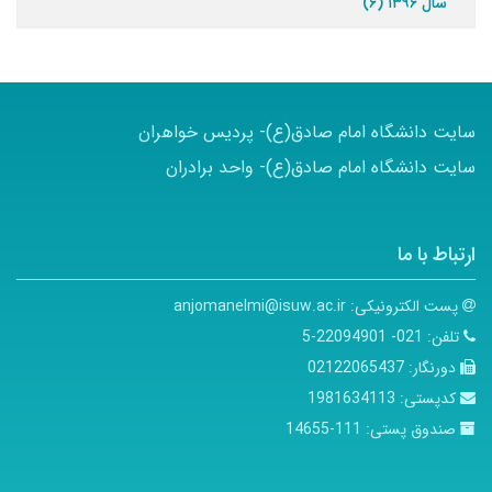
سال ۱۳۹۶ (۶)
سایت دانشگاه امام صادق(ع)- پردیس خواهران
سایت دانشگاه امام صادق(ع)- واحد برادران
ارتباط با ما
پست الکترونیکی:
anjomanelmi@isuw.ac.ir
تلفن:
021- 22094901-5
دورنگار:
02122065437
کدپستی:
1981634113
صندوق پستی:
111-14655