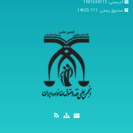
کدپستی:
1981634113
صندوق پستی:
111-14655