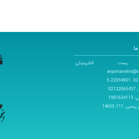
ما
پست الکترونیکی:
anjomanelmi@is
021- 220949
:
02122065437
ی:
1981634113
 پستی:
111-14655