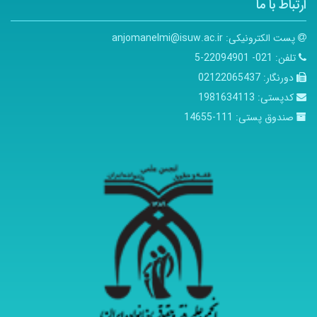
ارتباط با ما
پست الکترونیکی:
anjomanelmi@isuw.ac.ir
تلفن:
021- 22094901-5
دورنگار:
02122065437
کدپستی:
1981634113
صندوق پستی:
111-14655