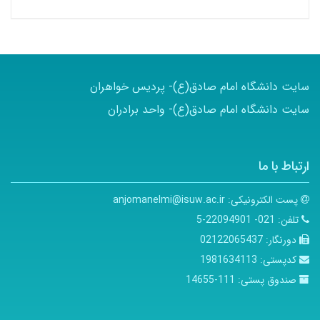
سایت دانشگاه امام صادق(ع)- پردیس خواهران
سایت دانشگاه امام صادق(ع)- واحد برادران
ارتباط با ما
پست الکترونیکی:
anjomanelmi@isuw.ac.ir
تلفن:
021- 22094901-5
دورنگار:
02122065437
کدپستی:
1981634113
صندوق پستی:
111-14655