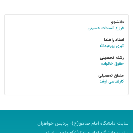
دانشجو
فروغ السادات حسینی
استاد راهنما
کبری پورعبدالله
رشته تحصیلی
حقوق خانواده
مقطع تحصیلی
کارشناسی ارشد
سایت دانشگاه امام صادق(ع)- پردیس خواهران
سایت دانشگاه امام صادق(ع)- واحد برادران