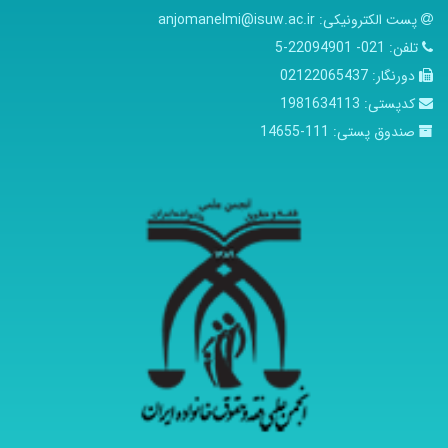
پست الکترونیکی:
anjomanelmi@isuw.ac.ir
تلفن:
021- 22094901-5
دورنگار:
02122065437
کدپستی:
1981634113
صندوق پستی:
111-14655