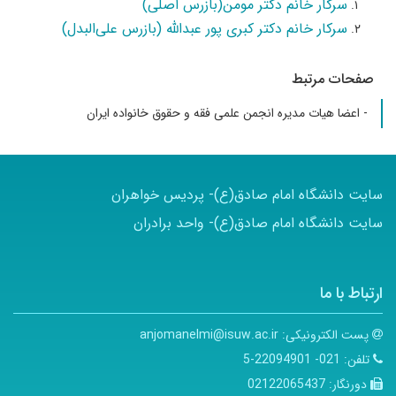
سرکار خانم دکتر مومن(بازرس اصلی)
سرکار خانم دکتر کبری پور عبدالله (بازرس علی‌البدل)
صفحات مرتبط
- اعضا هیات مدیره انجمن علمی فقه و حقوق خانواده ایران
سایت دانشگاه امام صادق(ع)- پردیس خواهران
سایت دانشگاه امام صادق(ع)- واحد برادران
ارتباط با ما
پست الکترونیکی:
anjomanelmi@isuw.ac.ir
تلفن:
021- 22094901-5
دورنگار:
02122065437