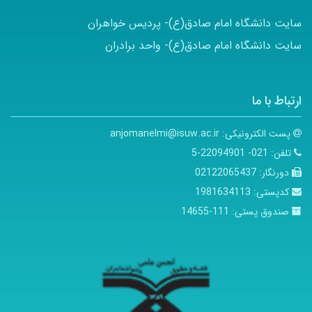
سایت دانشگاه امام صادق(ع)- پردیس خواهران
سایت دانشگاه امام صادق(ع)- واحد برادران
ارتباط با ما
پست الکترونیکی:
anjomanelmi@isuw.ac.ir
تلفن:
021- 22094901-5
دورنگار:
02122065437
کدپستی:
1981634113
صندوق پستی:
111-14655