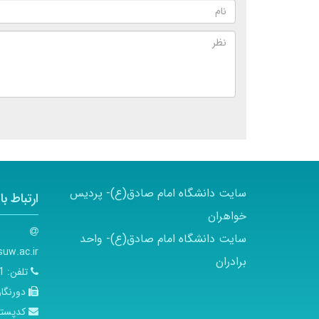
سایت دانشگاه امام صادق(ع)- پردیس
ارتباط با 
خواهران
سایت دانشگاه امام صادق(ع)- واحد
uw.ac.ir
برادران
تلفن:
01-5
دورنگار
کدپست