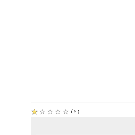
( ۲ )