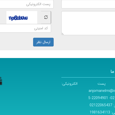
ارسال نظر
ما
پست الکترونیکی:
anjomanelmi@is
021- 220949
:
02122065437
ی:
1981634113