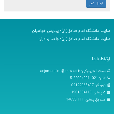
ارسال نظر
سایت دانشگاه امام صادق(ع)- پردیس خواهران
سایت دانشگاه امام صادق(ع)- واحد برادران
ارتباط با ما
پست الکترونیکی:
anjomanelmi@isuw.ac.ir
تلفن:
021- 22094901-5
دورنگار:
02122065437
کدپستی:
1981634113
صندوق پستی:
111-14655