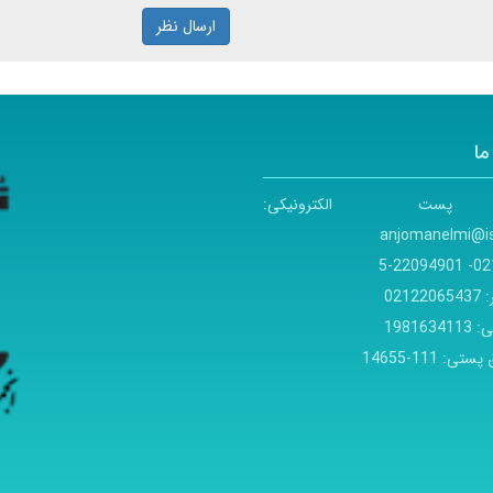
ارسال نظر
ما
پست الکترونیکی:
anjomanelmi@is
021- 220949
:
02122065437
ی:
1981634113
 پستی:
111-14655