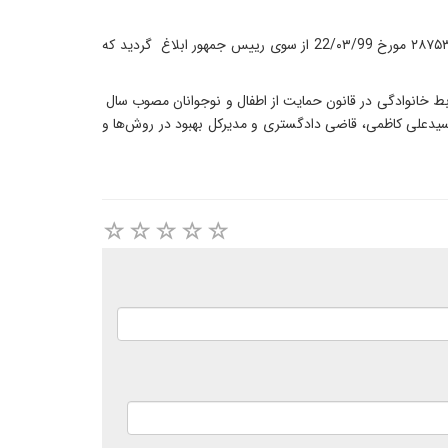
شایان ذکر است قانون حمایت مذکور که شامل حال تمام افراد زیر هجده سال می‌شود، در جلسه علنی 23/۰۲/99 تصویب شد و طی نامه شماره ۲۸۷۵۳ مورخ 22/۰۳/99 از سوی رییس جمهور ابلاغ گردید که
وابط خانوادگی در قانون حمایت از اطفال و نوجوانان مصوب سال
و سیدعلی کاظمی، قاضی دادگستری و مدیرکل بهبود در روش‌ها و